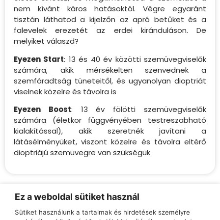
nem kívánt káros hatásoktól. Végre egyaránt
tisztán láthatod a kijelzőn az apró betűket és a
falevelek erezetét az erdei kiránduláson. De
melyiket válaszd?
Eyezen Start
: 13 és 40 év közötti szemüvegviselők
számára, akik mérsékelten szenvednek a
szemfáradtság tüneteitől, és ugyanolyan dioptriát
viselnek közelre és távolra is
Eyezen Boost
: 13 év fölötti szemüvegviselők
számára (életkor függvényében testreszabható
kialakítással), akik szeretnék javítani a
látásélményüket, viszont közelre és távolra eltérő
dioptriájú szemüvegre van szükségük
Ez a weboldal sütiket használ
Sütiket használunk a tartalmak és hirdetések személyre
Teljeskörű tájékoztatás az üzletekben!