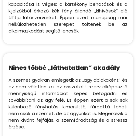
kapacitása is véges: a kártékony behatások és a
kijelzőkből érkező kék fény állandó „kihívások” elé
állítja látószervünket. Éppen ezért manapság már
nélkülözhetetlen szerepet töltenek be az
alkalmazkodást segítő lencsék.
Nincs többé „láthatatlan” akadály
A szemet gyakran emlegetik az „agy ablakaként” és
ez nem véletlen: ez az összetett szerv elképesztő
mennyiségű információt képes befogadni és
továbbítani az agy felé. És éppen ezért a sok-sok
különböző fényhatás kimerültté, fáradttá teheti
nem csak a szemet, de az agyunkat is. Megérkezik a
nem kívánt fejfájás, a szemfáradtság és a stressz
érzése.