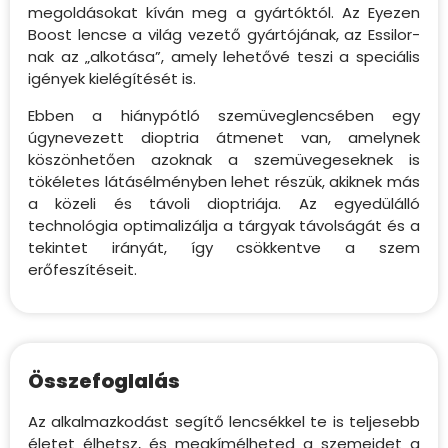
megoldásokat kíván meg a gyártóktól. Az Eyezen
Boost lencse a világ vezető gyártójának, az Essilor-
nak az „alkotása”, amely lehetővé teszi a speciális
igények kielégítését is.
Ebben a hiánypótló szemüveglencsében egy
úgynevezett dioptria átmenet van, amelynek
köszönhetően azoknak a szemüvegeseknek is
tökéletes látásélményben lehet részük, akiknek más
a közeli és távoli dioptriája. Az egyedülálló
technológia optimalizálja a tárgyak távolságát és a
tekintet irányát, így csökkentve a szem
erőfeszítéseit.
Összefoglalás
Az alkalmazkodást segítő lencsékkel te is teljesebb
életet élhetsz, és megkímélheted a szemeidet a