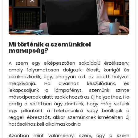
Mi történik a szemünkkel
manapság?
A szem egy elképesztően sokoldalú érzékszerv,
amely folyamatosan dolgozik: élesít, korrigál és
alkalmazkodik, úgy, ahogyan azt az adott helyzet
megkívánja. Ha alváshoz készülődünk, és
lekapcsoljunk a lámpafényt, szemünk szinte
másodpercek alatt szokik hozzá az új helyzethez. Ha
pedig a sötétben úgy döntünk, hogy még vetünk
egy pillantást a telefonunkra vagy beállítjuk a
reggeli ébresztőt, akkor szemünknek ismételten új
hatásokhoz kell alkalmazkodnia.
Azonban mint valamennyi szerv, úgy a szem