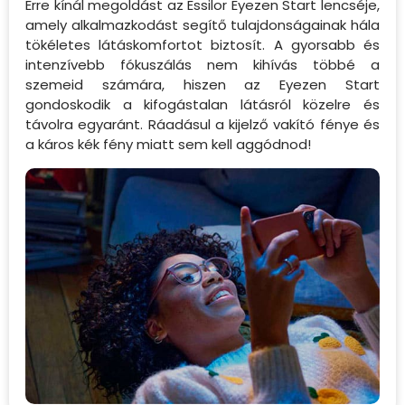
Erre kínál megoldást az Essilor Eyezen Start lencséje,
amely alkalmazkodást segítő tulajdonságainak hála
tökéletes látáskomfortot biztosít. A gyorsabb és
intenzívebb fókuszálás nem kihívás többé a
szemeid számára, hiszen az Eyezen Start
gondoskodik a kifogástalan látásról közelre és
távolra egyaránt. Ráadásul a kijelző vakító fénye és
a káros kék fény miatt sem kell aggódnod!