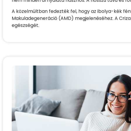
nem minden árnyalata hasznos. A hosszú távú és fo
A közelmúltban fedezték fel, hogy az ibolya-kék fén
Makuladegeneráció (AMD) megjelenéséhez. A Crizal 
egészségét.