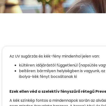
Az UV sugárzás és kék-fény mindenhol jelen van:
kültéren: időjárástól függetlenül (napsütés v
beltéren: bármilyen helyiségben is vagyunk, a
ibolya-kék fényt bocsátanak ki
Ezek ellen véd a szelektív fényszűrő rétegű Pr
A kék színkép fontos a mindennapok során az alvási