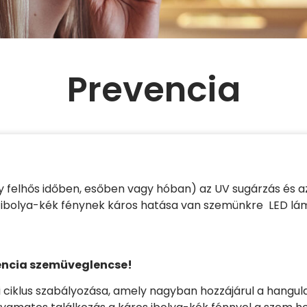
Prevencia
agy felhős időben, esőben vagy hóban) az UV sugárzás és
z ibolya-kék fénynek káros hatása van szemünkre LED lá
evencia szemüveglencse!
 ciklus szabályozása, amely nagyban hozzájárul a hangul