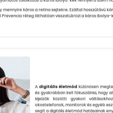
lyamatos találkozás a káros ibolya-kék fénnyel a szem 
y mennyire káros a retina sejtekre. Ezáltal hosszútávú k
Prevencia réteg láthatóan visszatükrözi a káros ibolya-
A
digitális életmód
különösen megter
és gyakrabban kell fókuszálnia, hogy 
kijelzők közötti gyakori váltások
okostelefonok, monitorok és egyéb eszk
segít a digitális életmód hatásainak e