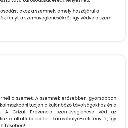
hosszú távú károsodását eredményezheti.
árosodást okoz a szemnek, amely hozzájárul a
kék fényt a szemüveglencsékről, így védve a szem
heli a szemet. A szemnek erősebben, gyorsabban
alkalmazkodni tudjon a különböző távolságokhoz és a
hoz. A Crizal Prevencia szemüveglencse véd az
özök által kibocsátott káros ibolya-kék fénytől, így
nyhítésében!