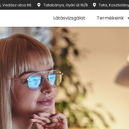
, Vadász utca 66.
Tatabánya, Győri út 16/B
Tata, Kosztolány
Látásvizsgálat
Termékeink