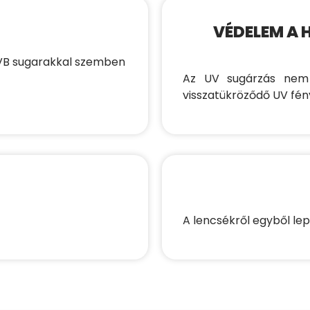
VÉDELEM A 
UVB sugarakkal szemben
Az UV sugárzás nem 
visszatükröződő UV fény
A lencsékről egyből lep