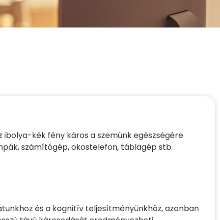
 az ibolya-kék fény káros a szemünk egészségére
mpák, számítógép, okostelefon, táblagép stb.
atunkhoz és a kognitív teljesítményünkhöz, azonban