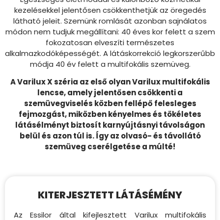
kezelésekkel jelentősen csökkenthetjük az öregedés
látható jeleit. Szemünk romlását azonban sajnálatos
módon nem tudjuk megállítani: 40 éves kor felett a szem
fokozatosan elveszíti természetes
alkalmazkodóképességét. A látáskorrekció legkorszerűbb
módja 40 év felett a multifokális szemüveg.
A Varilux X széria az első olyan Varilux multifokális
lencse, amely jelentősen csökkenti a
szemüvegviselés közben fellépő felesleges
fejmozgást, miközben kényelmes és tökéletes
látásélményt biztosít karnyújtásnyi távolságon
belül és azon túl is. Így az olvasó- és távollátó
szemüveg cserélgetése a múlté!
KITERJESZTETT LÁTÁSÉMÉNY
Az Essilor által kifejlesztett Varilux multifokális