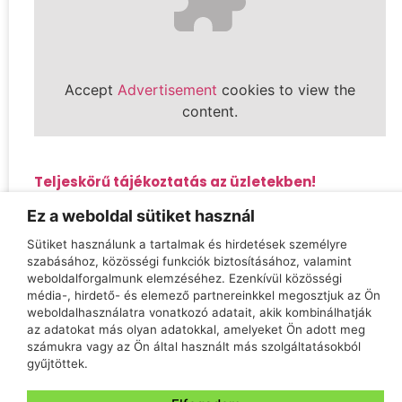
Accept
Advertisement
cookies to view the
content.
Teljeskörű tájékoztatás az üzletekben!
Tatabánya, Vadász utca 66., H–P 10:00 – 18:00
Ez a weboldal sütiket használ
Tatabánya, Győri út 16/B, H–P 09:00 – 17:00
Sütiket használunk a tartalmak és hirdetések személyre
szabásához, közösségi funkciók biztosításához, valamint
weboldalforgalmunk elemzéséhez. Ezenkívül közösségi
Kapcsolat
média-, hirdető- és elemező partnereinkkel megosztjuk az Ön
weboldalhasználatra vonatkozó adatait, akik kombinálhatják
az adatokat más olyan adatokkal, amelyeket Ön adott meg
számukra vagy az Ön által használt más szolgáltatásokból
gyűjtöttek.