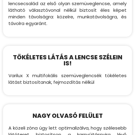
lencsecsalád az első olyan szemüveglencse, amely
látható választóvonal nélkül biztosít éles képet
minden távolságra: közelre, munkatávolságra, és
távolra egyaránt.
TÖKÉLETES LÁTÁS A LENCSE SZÉLEIN
IS!
Varilux X multifokális szemüveglencsék tökéletes
látást biztosítanak, fejmozdítás nélkül
NAGY OLVASÓ FELÜLET
A közeli zóna úgy lett optimalizálva, hogy szélesebb
látóteret biztosítson a karnyújtásnyira lévő