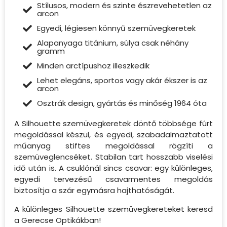
Stílusos, modern és szinte észrevehetetlen az
arcon
Egyedi, légiesen könnyű szemüvegkeretek
Alapanyaga titánium, súlya csak néhány
gramm
Minden arctípushoz illeszkedik
Lehet elegáns, sportos vagy akár ékszer is az
arcon
Osztrák design, gyártás és minőség 1964 óta
A Silhouette szemüvegkeretek döntő többsége fúrt
megoldással készül, és egyedi, szabadalmaztatott
műanyag stiftes megoldással rögzíti a
szemüveglencséket. Stabilan tart hosszabb viselési
idő után is. A csuklónál sincs csavar: egy különleges,
egyedi tervezésű csavarmentes megoldás
biztosítja a szár egymásra hajthatóságát.
A különleges Silhouette szemüvegkereteket keresd
a Gerecse Optikákban!