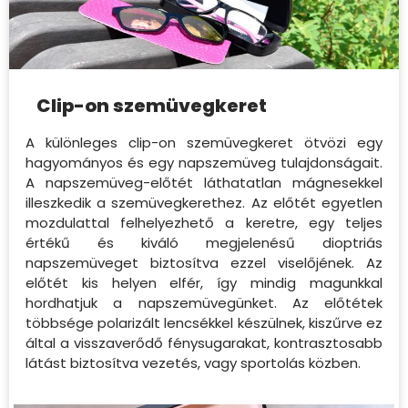
Clip-on szemüvegkeret
A különleges clip-on szemüvegkeret ötvözi egy
hagyományos és egy napszemüveg tulajdonságait.
A napszemüveg-előtét láthatatlan mágnesekkel
illeszkedik a szemüvegkerethez. Az előtét egyetlen
mozdulattal felhelyezhető a keretre, egy teljes
értékű és kiváló megjelenésű dioptriás
napszemüveget biztosítva ezzel viselőjének. Az
előtét kis helyen elfér, így mindig magunkkal
hordhatjuk a napszemüvegünket. Az előtétek
többsége polarizált lencsékkel készülnek, kiszűrve ez
által a visszaverődő fénysugarakat, kontrasztosabb
látást biztosítva vezetés, vagy sportolás közben.