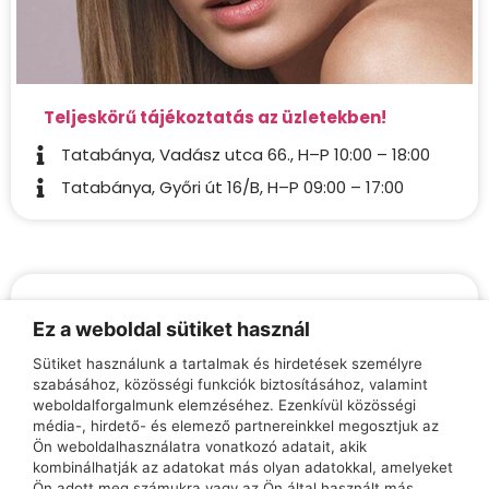
Teljeskörű tájékoztatás az üzletekben!
Tatabánya, Vadász utca 66., H–P 10:00 – 18:00
Tatabánya, Győri út 16/B, H–P 09:00 – 17:00
Ha szemüvegesek vagyunk, és nem szeretnénk
Ez a weboldal sütiket használ
kontaktlencsét hordani abban a sportágban
vagy szabadidős tevékenységben amit űzünk,
Sütiket használunk a tartalmak és hirdetések személyre
szabásához, közösségi funkciók biztosításához, valamint
választhatjuk a variálható, flexibilis
weboldalforgalmunk elemzéséhez. Ezenkívül közösségi
sportszemüvegeket
média-, hirdető- és elemező partnereinkkel megosztjuk az
Ön weboldalhasználatra vonatkozó adatait, akik
Sportszemüvegek
kombinálhatják az adatokat más olyan adatokkal, amelyeket
Ön adott meg számukra vagy az Ön által használt más