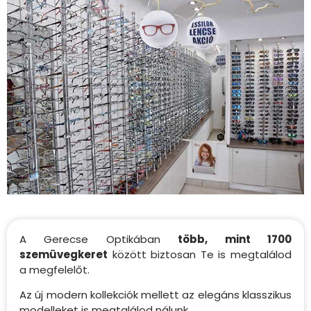
A Gerecse Optikában
több, mint 1700
szemüvegkeret
között biztosan Te is megtalálod
a megfelelőt.
Az új modern kollekciók mellett az elegáns klasszikus
modelleket is megtalálod nálunk.