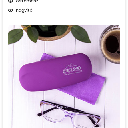
orrtámasz
nagyító