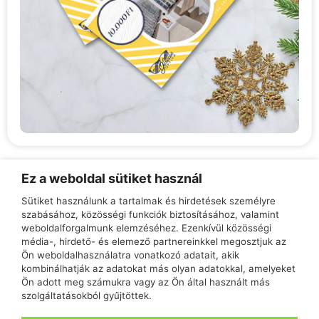
Ez a weboldal sütiket használ
Sütiket használunk a tartalmak és hirdetések személyre
Teljeskörű tájékoztatás az üzletekben!
szabásához, közösségi funkciók biztosításához, valamint
weboldalforgalmunk elemzéséhez. Ezenkívül közösségi
Tatabánya, Vadász utca 66., H–P 10:00 – 18:00
média-, hirdető- és elemező partnereinkkel megosztjuk az
Tatabánya, Győri út 16/B, H–P 09:00 – 17:00
Ön weboldalhasználatra vonatkozó adatait, akik
kombinálhatják az adatokat más olyan adatokkal, amelyeket
Ön adott meg számukra vagy az Ön által használt más
szolgáltatásokból gyűjtöttek.
Kapcsolat