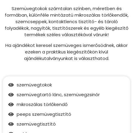
Szemüvegtokok számtalan színben, méretben és
formában, különféle mintázatú mikroszálas törlőkendők,
szemcseppek, kontaktlencs tisztító- és tároló
folyadékok, nagyítók, tisztítószerek és egyéb kiegészítő
termékek széles választékával várunk!
Ha ajándékot keresel szemüveges ismerősödnek, akkor
ezeken a praktikus kiegészítőkön kívül
ajándékutalványunkat is választhatod.
szemüvegtokok
szemüvegtartó lánc, szemüvegzsinór
mikroszálas törlőkendő
peeps szemüvegtisztító
szemüvegtisztító