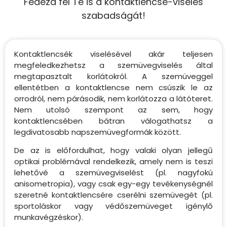
Fedezd fel Te is a kontaktlencse-viselés
szabadságát!
Kontaktlencsék viselésével akár teljesen
megfeledkezhetsz a szemüvegviselés által
megtapasztalt korlátokról. A szemüveggel
ellentétben a kontaktlencse nem csúszik le az
orrodról, nem párásodik, nem korlátozza a látóteret.
Nem utolsó szempont az sem, hogy
kontaktlencsében bátran válogathatsz a
legdivatosabb napszemüvegformák között.
De az is előfordulhat, hogy valaki olyan jellegű
optikai problémával rendelkezik, amely nem is teszi
lehetővé a szemüvegviselést (pl. nagyfokú
anisometropia), vagy csak egy-egy tevékenységnél
szeretné kontaktlencsére cserélni szemüvegét (pl.
sportoláskor vagy védőszemüveget igénylő
munkavégzéskor).