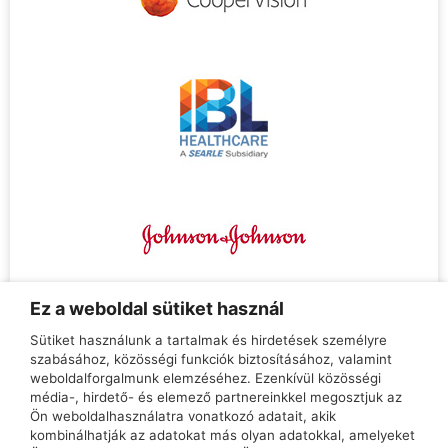
Ez a weboldal sütiket használ
Teljeskörű tájékoztatás az üzletekben!
Sütiket használunk a tartalmak és hirdetések személyre
szabásához, közösségi funkciók biztosításához, valamint
Tatabánya, Vadász utca 66., H–P 10:00 – 18:00
weboldalforgalmunk elemzéséhez. Ezenkívül közösségi
Tatabánya, Győri út 16/B, H–P 09:00 – 17:00
média-, hirdető- és elemező partnereinkkel megosztjuk az
Ön weboldalhasználatra vonatkozó adatait, akik
kombinálhatják az adatokat más olyan adatokkal, amelyeket