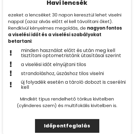
Havi lencsék
ezeket a lencséket 30 napon keresztül lehet viselni
nappal (azaz alvás előtt el kell távolítani őket).
Rendkívül kényelmes megoldás, de
nagyon fontos
a viselési időt és a viselési szabályokat
betartani
:
minden használat előtt és után meg kell
tisztítani optometristánk útasításai szerint
a viselési időt elnyújtani tilos
strandoláshoz, úszáshoz tilos viselni
új folyadék esetén a tároló dobozt is cserélni
kell
Mindkét típus rendelhető tórikus kivitelben
(cylinderes szem) és multifokális kivitelben is.
Időpontfoglalás