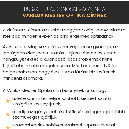
BÜSZKE TULAJDONOSAI VAGYUNK A
VARILUX MESTER OPTIKA CÍMNEK
A kitüntető címet az Essilor magyarországi leányvállalata
ítéli oda minden évben az arra érdemes optikáknak.
Az Essilor, a világ vezető szemüveglencse gyártója, az
iparágban élen jár a Kutatás-Fejlesztésben és kiemelt
hangsúlyt fektet a különböző látásproblémák minél
fejlettebb szintű megoldásaira. Már több mint 170 éve
dolgoznak azon, hogy éles, tiszta látást biztosítsunk
mindenki számára.
A Varilux Mester Optika cím bizonyíték arra, hogy
üzleteikben személyre szabott, kiemelt szintű
szolgáltatást nyújtunk,
mindig az igényeinek, életstílusának legmegfelelőbb
szemüveget ajánljuk,
szakembereink sokéves szakmai tapasztalattal