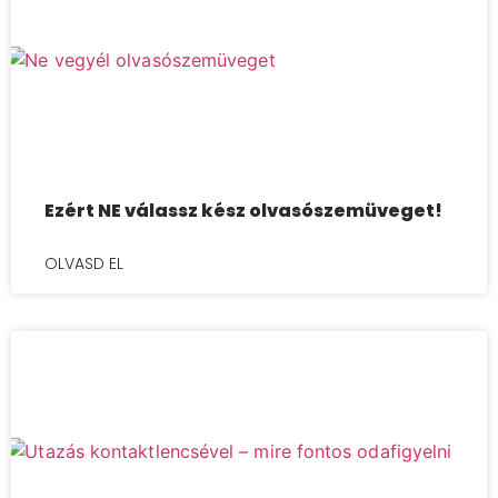
Ezért NE válassz kész olvasószemüveget!
OLVASD EL