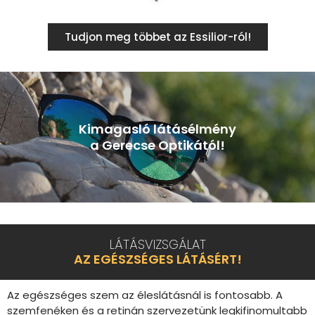
Tudjon meg többet az Essilior-ról!
Kimagasló látásélmény
a Gerecse Optikától!
LÁTÁSVIZSGÁLAT
AZ EGÉSZSÉGES LÁTÁSÉRT!
Az egészséges szem az éleslátásnál is fontosabb. A
szemfenéken és a retinán szervezetünk legkifinomultabb