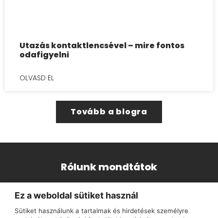
Utazás kontaktlencsével – mire fontos
odafigyelni
OLVASD EL
Tovább a blogra
Rólunk mondtátok
Ez a weboldal sütiket használ
"Nagyon kedves és segítőkész a kiszolgálás,
rengeteg a választék, megéri betérni hozzájuk! 🤗"
Sütiket használunk a tartalmak és hirdetések személyre